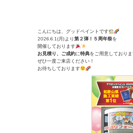
こんにちは、グッドペイントです
2026.6.1(月)より
第２弾！５周年祭
を
開催しております
お見積り、ご成約
に
特典
をご用意しておりま
ぜひ一度ご来店ください！
お待ちしております