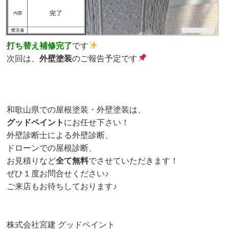
打ち替え補修完了
です
次回は、
外壁塗装
のご報告予定です
和歌山県での屋根塗装・外壁塗装は、
グッドペイント
にお任せ下さい！
外壁診断士による外壁診断、
ドローンでの屋根診断、
お見積りなど
全て無料
でさせていただきます！
ぜひ１度お問合せください♪
ご来店もお待ちしております♪
株式会社宮建 グッドペイント