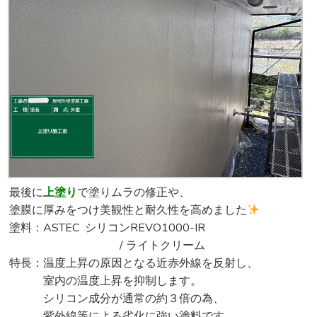
最後に
上塗り
で塗りムラの修正や、
塗膜に厚みをつけ美観性と耐久性を高めました
塗料：ASTEC シリコンREVO1000-IR
/ ライトクリーム
特長：温度上昇の原因となる近赤外線を反射し、
室内の温度上昇を抑制します。
シリコン成分が通常の約３倍の為、
紫外線等による劣化に強い塗料です。