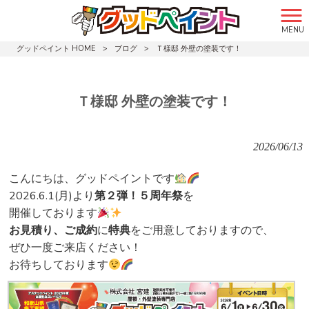
MENU
グッドペイント HOME
>
ブログ
>
Ｔ様邸 外壁の塗装です！
Ｔ様邸 外壁の塗装です！
2026/06/13
こんにちは、グッドペイントです
2026.6.1(月)より
第２弾！５周年祭
を
開催しております
お見積り、ご成約
に
特典
をご用意しておりますので、
ぜひ一度ご来店ください！
お待ちしております