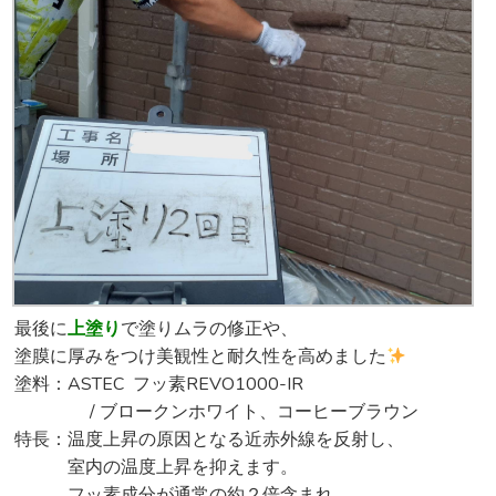
最後に
上塗り
で塗りムラの修正や、
塗膜に厚みをつけ美観性と耐久性を高めました
塗料：ASTEC フッ素REVO1000-IR
/ ブロークンホワイト、コーヒーブラウン
特長：温度上昇の原因となる近赤外線を反射し、
室内の温度上昇を抑えます。
フッ素成分が通常の約２倍含まれ、