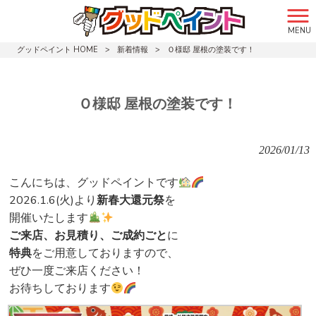
MENU
グッドペイント HOME
>
新着情報
>
Ｏ様邸 屋根の塗装です！
Ｏ様邸 屋根の塗装です！
2026/01/13
こんにちは、グッドペイントです
2026.1.6(火)より
新春大還元祭
を
開催いたします
ご来店、お見積り、ご成約ごと
に
特典
をご用意しておりますので、
ぜひ一度ご来店ください！
お待ちしております