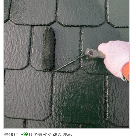
最後に
上塗り
で気泡の跡を埋め、