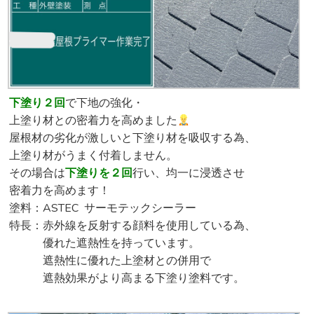
下塗り２回
で下地の強化・
上塗り材との密着力を高めました
屋根材の劣化が激しいと下塗り材を吸収する為、
上塗り材がうまく付着しません。
その場合は
下塗りを２回
行い、均一に浸透させ
密着力を高めます！
塗料：ASTEC サーモテックシーラー
特長：赤外線を反射する顔料を使用している為、
優れた遮熱性を持っています。
遮熱性に優れた上塗材との併用で
遮熱効果がより高まる下塗り塗料です。