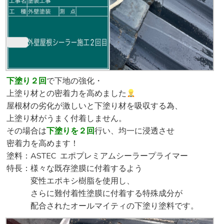
下塗り２回
で下地の強化・
上塗り材との密着力を高めました
屋根材の劣化が激しいと下塗り材を吸収する為、
上塗り材がうまく付着しません。
その場合は
下塗りを２回
行い、均一に浸透させ
密着力を高めます！
塗料：ASTEC エポプレミアムシーラープライマー
特長：様々な既存塗膜に付着するよう
変性エポキシ樹脂を使用し、
さらに難付着性塗膜に付着する特殊成分が
配合されたオールマイティの下塗り塗料です。