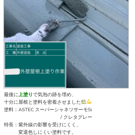
最後に
上塗り
で気泡の跡を埋め、
十分に屋根と塗料を密着させました
塗料：ASTEC スーパーシャネツサーモSi
/ クレタグレー
特長：紫外線の影響を受けにくく、
変退色しにくい塗料です。