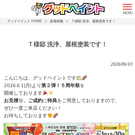
MENU
グッドペイント HOME
>
新着情報
>
Ｔ様邸 洗浄、屋根塗装です！
Ｔ様邸 洗浄、屋根塗装です！
2026/06/10
こんにちは、グッドペイントです
2026.6.1(月)より
第２弾！５周年祭
を
開催しております
お見積り、ご成約
に
特典
をご用意しておりますので、
ぜひ一度ご来店ください！
お待ちしております