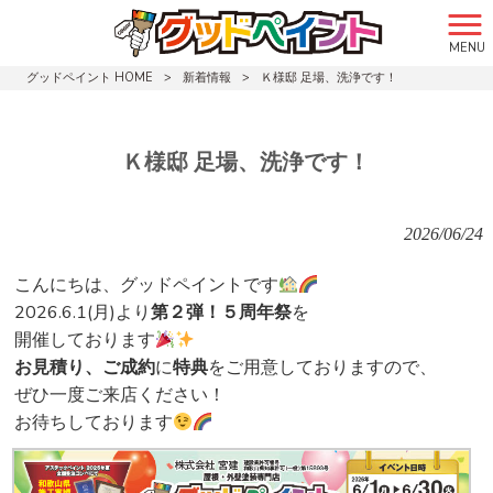
MENU
グッドペイント HOME
>
新着情報
>
Ｋ様邸 足場、洗浄です！
Ｋ様邸 足場、洗浄です！
2026/06/24
こんにちは、グッドペイントです
2026.6.1(月)より
第２弾！５周年祭
を
開催しております
お見積り、ご成約
に
特典
をご用意しておりますので、
ぜひ一度ご来店ください！
お待ちしております