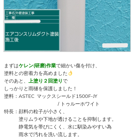
まずは
ケレン(研磨)作業
で細かい傷を付け、
塗料との密着力を高めました
そのあと、
上塗り２回塗り
で
しっかりと雨樋を保護しました！
塗料：ASTEC マックスシールド1500F-JY
/ トゥルーホワイト
特長：顔料の粒子が小さく、
塗りムラや下地が透けることを抑制します。
静電気を帯びにくく、水に馴染みやすい為
雨水で汚れを洗い流します。