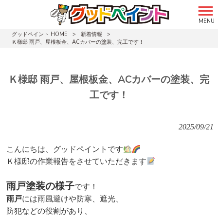
MENU
グッドペイント HOME
>
新着情報
>
Ｋ様邸 雨戸、屋根板金、ACカバーの塗装、完工です！
Ｋ様邸 雨戸、屋根板金、ACカバーの塗装、完
工です！
2025/09/21
こんにちは、グッドペイントです
Ｋ
様邸の作業報告をさせていただきます
雨戸塗装の様子
です！
雨戸
には
雨風避けや防寒、遮光、
防犯などの役割があり、