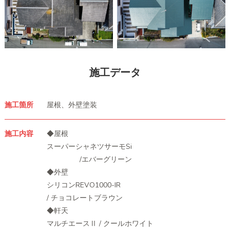
施工データ
施工箇所
屋根、外壁塗装
施工内容
◆屋根
スーパーシャネツサーモSi
/エバーグリーン
◆外壁
シリコンREVO1000-IR
/ チョコレートブラウン
◆軒天
マルチエースⅡ / クールホワイト