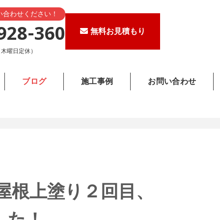
い合わせください！
928-360
無料お見積もり
0（木曜日定休）
ブログ
施工事例
お問い合わせ
屋根上塗り２回目、
した！