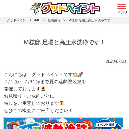
MENU
グッドペイント HOME
>
新着情報
>
Ｍ様邸 足場と高圧水洗浄です！
Ｍ様邸 足場と高圧水洗浄です！
2023/07/21
こんにちは、グッドペイントです
７/１㊏～７/31㊊まで夏の遮熱塗装祭を
開催しております
お見積り・ご成約ごとに
特典をご用意しております
ぜひこの機会にご来店ください！