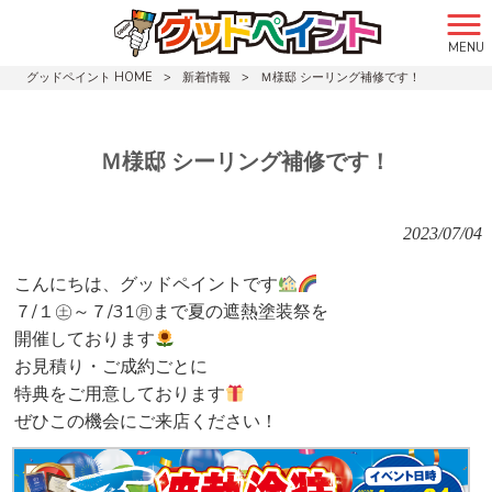
MENU
グッドペイント HOME
>
新着情報
>
Ｍ様邸 シーリング補修です！
Ｍ様邸 シーリング補修です！
2023/07/04
こんにちは、グッドペイントです
７/１㊏～７/31㊊まで夏の遮熱塗装祭を
開催しております
お見積り・ご成約ごとに
特典をご用意しております
ぜひこの機会にご来店ください！