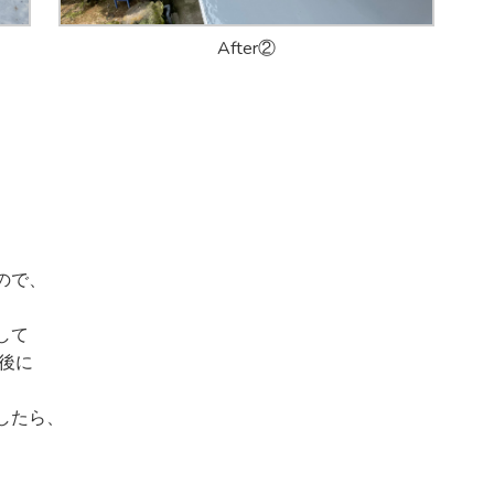
After②
ので、
して
後に
したら、