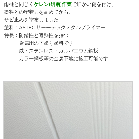
雨樋と同じく
ケレン(研磨)作業
で細かい傷を付け、
塗料との密着力を高めてから、
サビ止めを塗布しました！
塗料：ASTEC サーモテックメタルプライマー
特長：防錆性と遮熱性を持つ
金属用の下塗り塗料です。
鉄・ステンレス・ガルバ二ウム鋼板・
カラー鋼板等の金属下地に施工可能です。