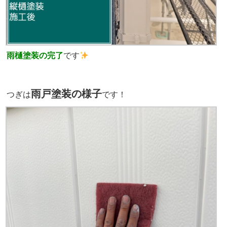
雨樋塗装の完了
です
雨戸塗装の様子
つぎは
です！