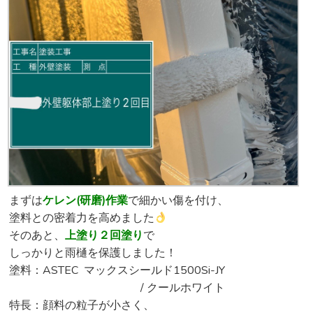
まずは
ケレン(研磨)作業
で細かい傷を付け、
塗料との密着力を高めました
そのあと、
上塗り２回塗り
で
しっかりと雨樋を保護しました！
塗料：ASTEC マックスシールド1500Si-JY
/ クールホワイト
特長：顔料の粒子が小さく、