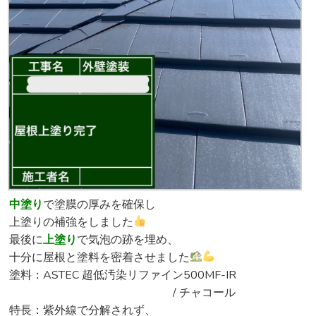
中塗り
で塗膜の厚みを確保し
上塗りの補強をしました
最後に
上塗り
で気泡の跡を埋め、
十分に屋根と塗料を密着させました
塗料：ASTEC 超低汚染リファイン500MF-IR
/ チャコール
特長：紫外線で分解されず、