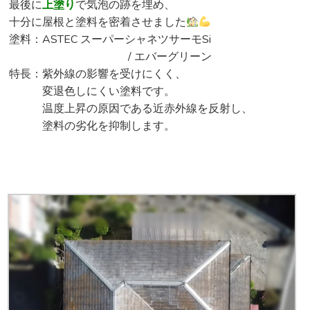
最後に
上塗り
で気泡の跡を埋め、
十分に屋根と塗料を密着させました
塗料：ASTEC スーパーシャネツサーモSi
/ エバーグリーン
特長：紫外線の影響を受けにくく、
変退色しにくい塗料です。
温度上昇の原因である近赤外線を反射し、
塗料の劣化を抑制します。