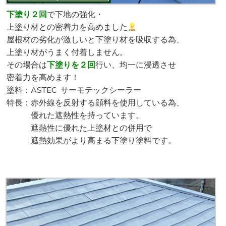
下塗り２回
で下地の強化・
上塗り材との密着力を高めました
屋根材の劣化が激しいと下塗り材を吸収する為、
上塗り材がうまく付着しません。
その場合は
下塗りを２回
行い、均一に浸透させ
密着力を高めます！
塗料：ASTEC サーモテックシーラー
特長：赤外線を反射する顔料を使用している為、
優れた遮熱性を持っています。
遮熱性に優れた上塗材との併用で
遮熱効果がより高まる下塗り塗料です。