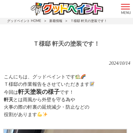
MENU
グッドペイント HOME
>
新着情報
>
Ｔ様邸 軒天の塗装です！
Ｔ様邸 軒天の塗装です！
2024/10/14
こんにちは、グッドペイントです
Ｔ様邸の作業報告をさせていただきます
軒天塗装の様子
今回は
です！
軒天
とは雨風から外壁を守る為や
火事の際の軒裏の延焼減少・防止などの
役割があります