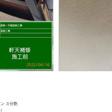
ン ３分艶
8）