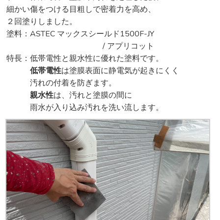
細かい傷をつける目粗しで密着力を高め、
２回塗りしました。
塗料：ASTEC マックスシールド1500F-JY
/ アプリコット
特長：低帯電性と親水性に優れた塗料です。
低帯電性
は塗膜表面に静電気が起きにくく
汚れの付着を防ぎます。
親水性
は、汚れと塗膜の間に
雨水が入り込み汚れを洗い流します。