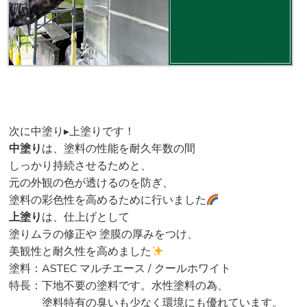
次に中塗り▸上塗りです！
中塗り
は、塗料の性能を耐久年数の間
しっかり持続させるためと、
元の外観の色が透けるのを防ぎ、
塗料の彩色性を高めるために行いました
上塗り
は、仕上げとして
塗りムラの修正や 塗膜の厚みをつけ、
美観性と耐久性を高めました
塗料：ASTEC マルチエース / クールホワイト
特長：下地不要の塗料です。水性塗料の為、
塗料特有の臭いも少なく環境にも優れています。