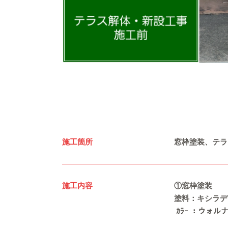
施工箇所
窓枠塗装、テラ
施工内容
①窓枠塗装
塗料：キシラデ
ｶﾗｰ ：ウォル