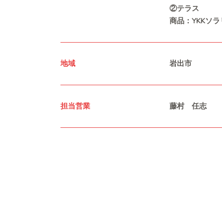
②テラス
商品：YKKソラリア
地域
岩出市
担当営業
藤村 任志