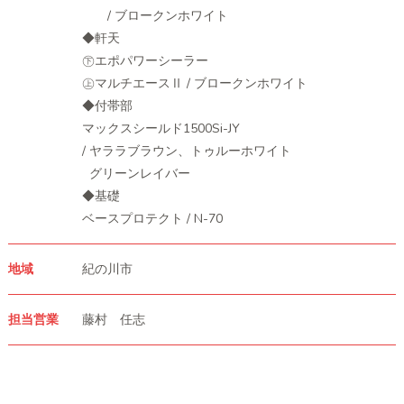
/ ブロークンホワイト
◆軒天
㊦エポパワーシーラー
㊤マルチエースⅡ / ブロークンホワイト
◆付帯部
マックスシールド1500Si-JY
/ ヤララブラウン、トゥルーホワイト
グリーンレイバー
◆基礎
ベースプロテクト / N-70
地域
紀の川市
担当営業
藤村 任志