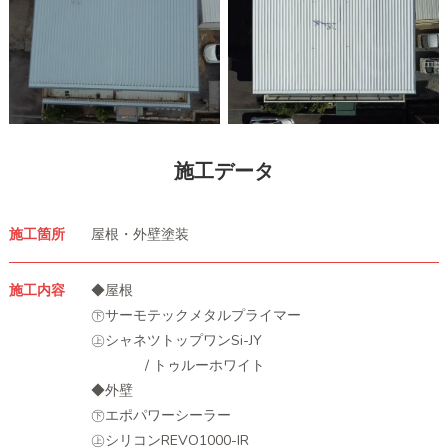
施工データ
施工箇所
屋根・外壁塗装
施工内容
◆屋根
㊦
サーモテックメタルプライマー
㊤
シャネツトップワンSi-JY
/ トゥルーホワイト
◆外壁
㊦
エポパワーシーラー
㊤
シリコンREVO1000-IR