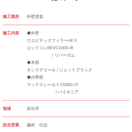
施工箇所
外壁塗装
施工内容
◆外壁
㊦エピテックフィラーAEⅡ
㊤シリコンREVO1000-IR
/ リバーガム
◆木部
キシラデコール / ジェットブラック
◆付帯部
マックスシールド1500Si-JY
/ パイオニア
地域
岩出市
担当営業
藤村 任志