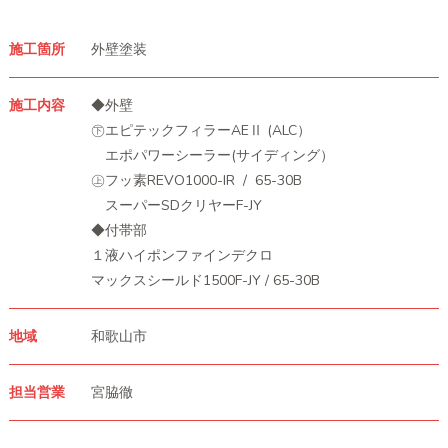
施工箇所
外壁塗装
施工内容
◆外壁
㊦エピテックフィラーAEⅡ (ALC）
エポパワーシーラー(サイディング）
㊤フッ素REVO1000-IR / 65-30B
スーパーSDクリヤーF-JY
◆付帯部
１液ハイポンファインデクロ
マックスシールド1500F-JY / 65-30B
地域
和歌山市
担当営業
宮脇徹