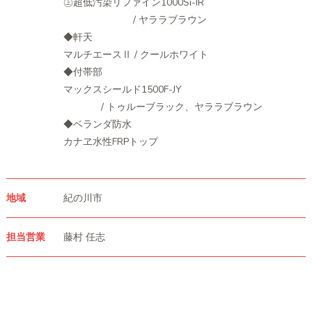
㊤超低汚染リファイン1000Si-IR
/ ヤララブラウン
◆軒天
マルチエースⅡ / クールホワイト
◆付帯部
マックスシールド1500F-JY
/ トゥルーブラック、ヤララブラウン
◆ベランダ防水
カナヱ水性FRPトップ
地域
紀の川市
担当営業
藤村 任志