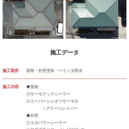
施工データ
施工箇所
屋根・外壁塗装・ベランダ防水
施工内容
◆屋根
㊦サーモテックシーラー
㊤スーパーシャネツサーモSi
/ グリーンレイバー
◆外壁
㊦エポパワーシーラー